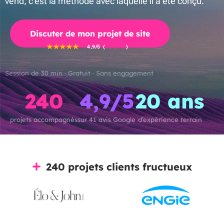
vend, c’est la méthode avec laquelle il a été conçu.
Discuter de mon projet de site
41 avis
4,9/5 (
)
Session de 30 min · Gratuit · Sans engagement
240
4,9/5
20 ans
projets accompagnés
sur 41 avis Google
d’expérience terrain
240 projets clients fructueux