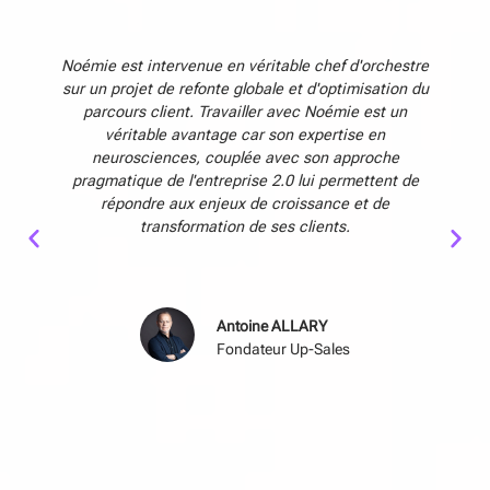
émie :
Noémie est intervenue en véritable chef d'orchestre
N
 les
sur un projet de refonte globale et d'optimisation du
dynami
nement
parcours client. Travailler avec Noémie est un
beau
ler en
véritable avantage car son expertise en
l'én
pour un
neurosciences, couplée avec son approche
pat
oublié
pragmatique de l'entreprise 2.0 lui permettent de
l
as à
répondre aux enjeux de croissance et de
ap
er
transformation de ses clients.
Antoine ALLARY
Fondateur Up-Sales
ent web