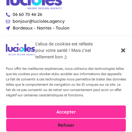
06 60 70 46 26
bonjour@lucioles.agency
Bordeaux - Nantes - Toulon
Clique ou panique
L'abus de cookies est néfaste
Simulateur de gains IA
pour votre santé ! Mais c'est
tellement bon ;)
Simulateur ROI
A propos
Pour offrir les meilleures expériences, nous utilisons des technologies telles
que les cookies pour stocker et/ou accéder aux informations des appareils.
Nous contacter
Le fait de consentir à ces technologies nous permettra de traiter des données
telles que le comportement de navigation ou les ID uniques sur ce site. Le
Nous en sommes membres !
fait de ne pas consentir ou de retirer son consentement peut avoir un effet
négatif sur certaines caractéristiques et fonctions.
Accepter
Refuser