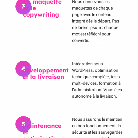
La maquette
Nous concevons les
3
et le
maquettes de chaque
copywriting
page avec le contenu
intégré dès le départ. Pas
de lorem ipsum : chaque
mot est réfléchi pour
convertir.
Le
Intégration sous
4
développement
WordPress, optimisation
et la livraison
technique complète, tests
multi-devices, formation à
l’administration. Vous êtes
autonome à la livraison.
La
Nous assurons le maintien
5
maintenance
en bon fonctionnement, la
et
sécurité et les sauvegardes