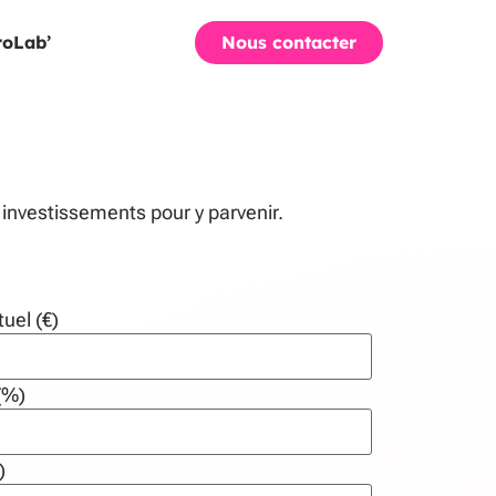
Nous contacter
roLab’
 investissements pour y parvenir.
tuel (€)
(%)
)