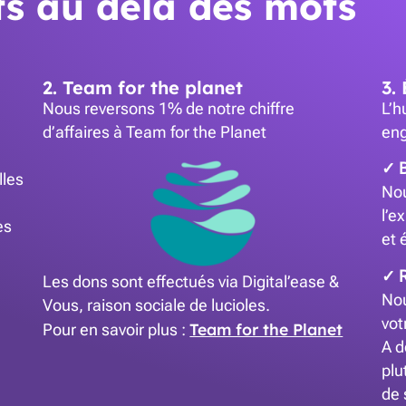
s au delà des mots
2. Team for the planet
3.
Nous reversons 1% de notre chiffre
L’h
d’affaires à Team for the Planet
en
✓ B
lles
Nou
l’e
es
et 
✓ R
Les dons sont effectués via Digital’ease &
Nou
Vous, raison sociale de lucioles.
vot
Team for the Planet
Pour en savoir plus :
A d
plu
de 