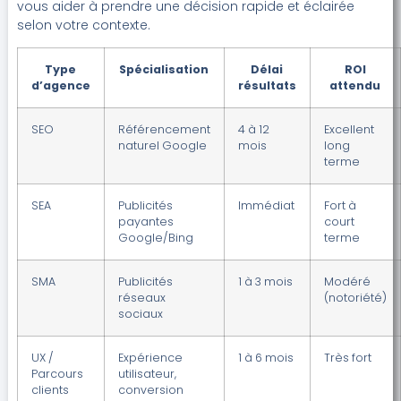
vous aider à prendre une décision rapide et éclairée
selon votre contexte.
Type
Spécialisation
Délai
ROI
d’agence
résultats
attendu
SEO
Référencement
4 à 12
Excellent
naturel Google
mois
long
terme
SEA
Publicités
Immédiat
Fort à
payantes
court
Google/Bing
terme
SMA
Publicités
1 à 3 mois
Modéré
réseaux
(notoriété)
sociaux
UX /
Expérience
1 à 6 mois
Très fort
Parcours
utilisateur,
clients
conversion