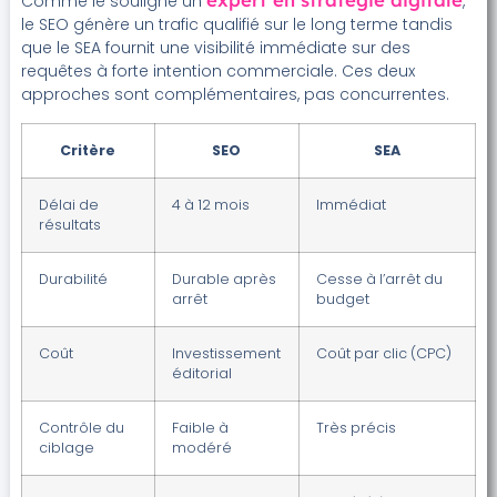
Comme le souligne un
,
le SEO génère un trafic qualifié sur le long terme tandis
que le SEA fournit une visibilité immédiate sur des
requêtes à forte intention commerciale. Ces deux
approches sont complémentaires, pas concurrentes.
Critère
SEO
SEA
Délai de
4 à 12 mois
Immédiat
résultats
Durabilité
Durable après
Cesse à l’arrêt du
arrêt
budget
Coût
Investissement
Coût par clic (CPC)
éditorial
Contrôle du
Faible à
Très précis
ciblage
modéré